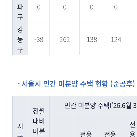
파
0
0
0
0
구
강
동
-38
262
138
124
구
서울시 민간 미분양 주택 현황 (준공후) [2
민간 미분양 주택('26.6월 3
전월
대비
전
시
미분
전용
전용
용
군