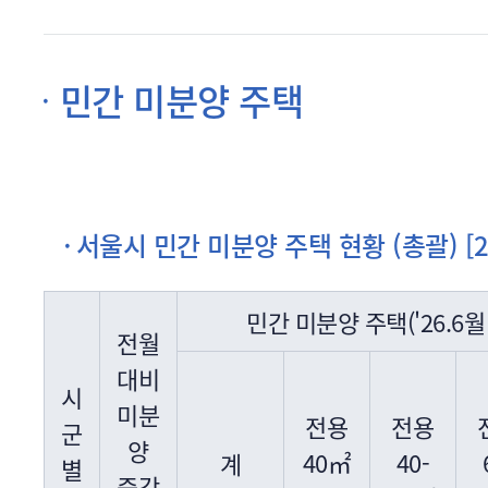
민간 미분양 주택
서울시 민간 미분양 주택 현황 (총괄) [20
민간 미분양 주택('26.6월 
전월
대비
시
미분
전용
전용
군
양
40㎡
40-
계
별
증감