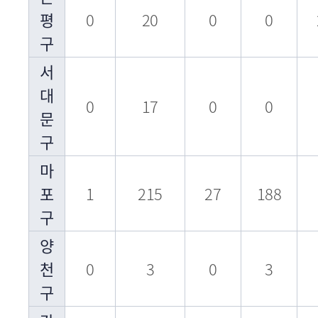
평
0
20
0
0
구
서
대
0
17
0
0
문
구
마
포
1
215
27
188
구
양
천
0
3
0
3
구