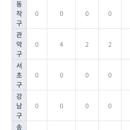
동
작
0
0
0
0
구
관
악
0
4
2
2
구
서
초
0
0
0
0
구
강
남
0
0
0
0
구
송