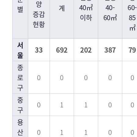
양
40㎡
40-
60-
계
별
증감
이하
60㎡
85
현황
㎡
서
33
692
202
387
79
울
종
로
0
0
0
0
0
구
중
0
1
1
0
0
구
용
산
0
1
1
0
0