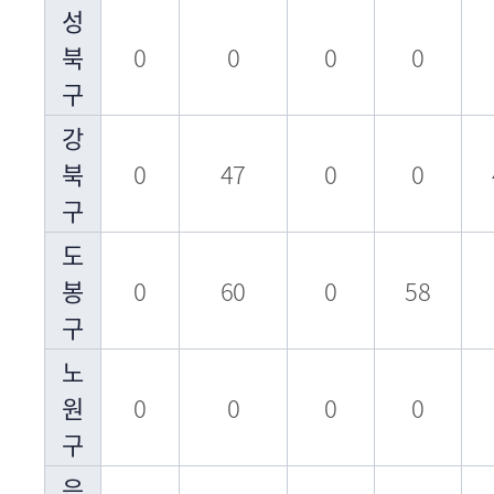
성
북
0
0
0
0
구
강
북
0
47
0
0
구
도
봉
0
60
0
58
구
노
원
0
0
0
0
구
은