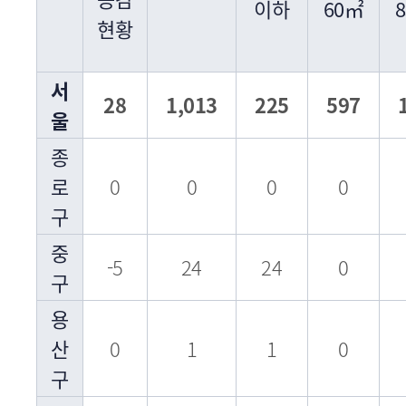
이하
60㎡
현황
서
28
1,013
225
597
울
종
로
0
0
0
0
구
중
-5
24
24
0
구
용
산
0
1
1
0
구