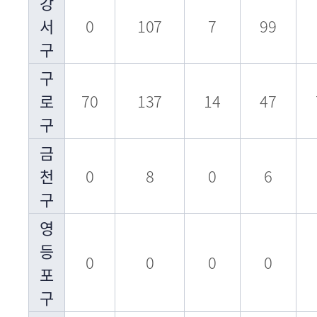
강
서
0
107
7
99
구
구
로
70
137
14
47
구
금
천
0
8
0
6
구
영
등
0
0
0
0
포
구