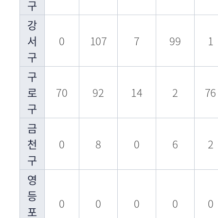
구
강
서
0
107
7
99
1
구
구
로
70
92
14
2
76
구
금
천
0
8
0
6
2
구
영
등
0
0
0
0
0
포