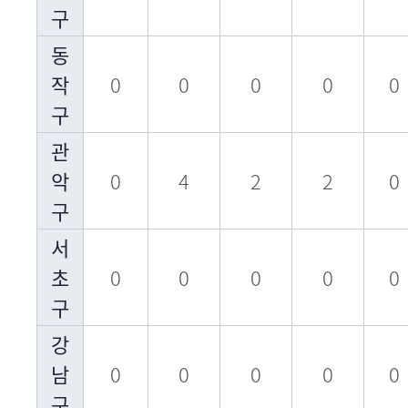
구
동
작
0
0
0
0
0
구
관
악
0
4
2
2
0
구
서
초
0
0
0
0
0
구
강
남
0
0
0
0
0
구