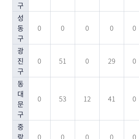
구
성
동
0
0
0
0
0
구
광
진
0
51
0
29
0
구
동
대
0
53
12
41
0
문
구
중
랑
0
0
0
0
0