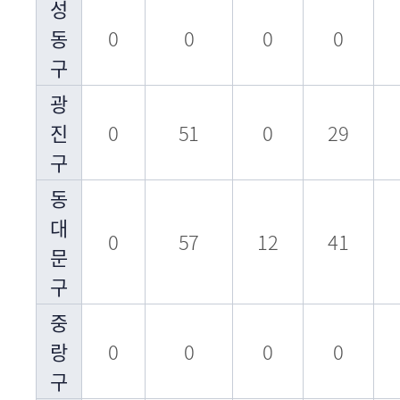
성
동
0
0
0
0
구
광
진
0
51
0
29
구
동
대
0
57
12
41
문
구
중
랑
0
0
0
0
구