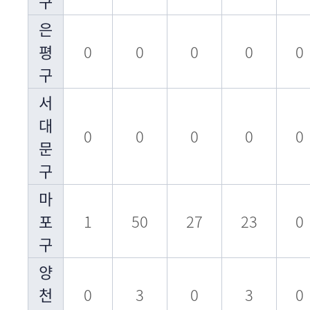
구
은
평
0
0
0
0
0
구
서
대
0
0
0
0
0
문
구
마
포
1
50
27
23
0
구
양
천
0
3
0
3
0